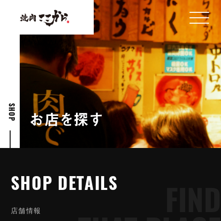
SHOP
お
店
を
探
す
SHOP DETAILS
SHOP DETAILS
FIND
店
舗
情
報