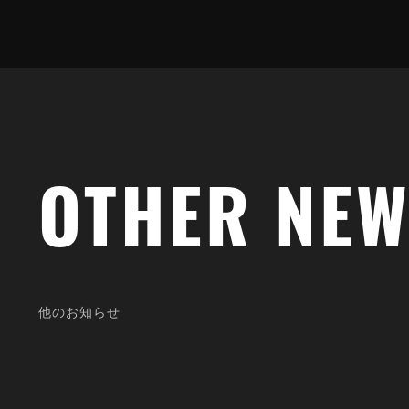
OTHER NE
OTHER SH
他
の
お
知
ら
せ