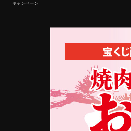
キ
ャ
ン
ペ
ー
ン