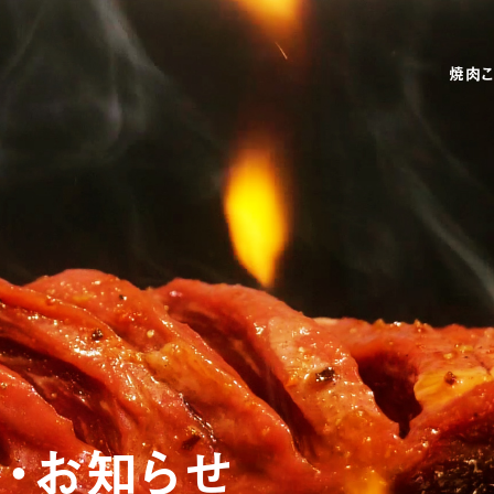
焼肉こ
ト
・
お
知
ら
せ