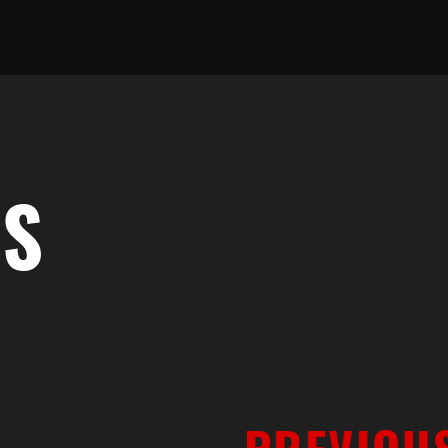
WS
OP