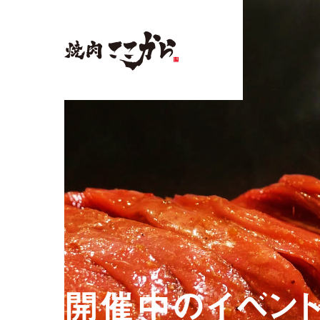
開
催
中
の
イ
ベ
ン