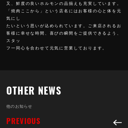
又、鮮度の良いホルモンの品揃えも充実しています。
「焼肉ここから」という店名にはお客様の心と体を元
気にし
たいという思いが込められています。ご来店されるお
客様に幸せな時間、喜びの瞬間をご提供できるよう、
スタッ
フ一同心を合わせて元気に営業しております。
OTHER
OTHER NEWS
SHOP
他
の
お
知
ら
せ
PREVIOUS