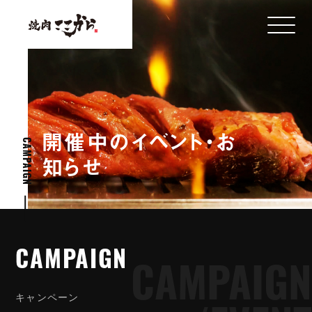
開
催
中
の
イ
ベ
ン
ト
・
お
CAMPAIGN
知
ら
せ
CAMPAIGN
CAMPAIGN
CAMPAIGN
キ
ャ
ン
ペ
ー
ン