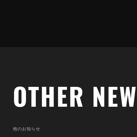
OTHER NE
OTHER SH
他
の
お
知
ら
せ