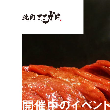
開
催
中
の
イ
ベ
ン