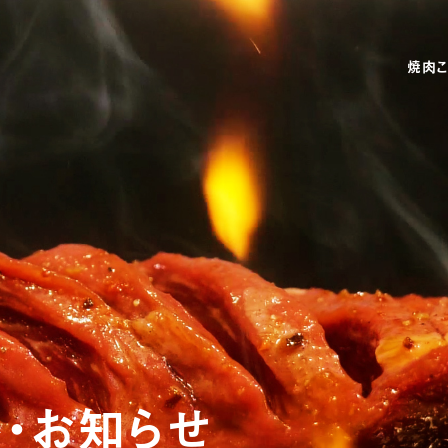
焼肉こ
ト
・
お
知
ら
せ