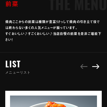
前菜
THE MENU
焼肉ここからの前菜は種類が豊富！けっして焼肉の引き立て役で
は終わらない多くの人気メニューが揃っています。
すぐおいしい♪すごくおいしい♪当店自慢の前菜を是非ご堪能下
さい！
LIST
LIST
メ
ニ
ュ
ー
リ
ス
ト