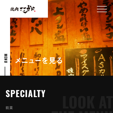
MENU
メ
ニ
ュ
ー
を
見
る
SPECIALTY
SPECIALTY
LOOK AT
前
菜