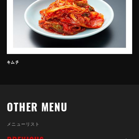
キムチ
OTHER
OTHER MENU
MENU
メ
ニ
ュ
ー
リ
ス
ト